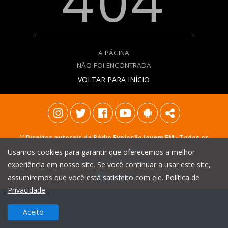
404
A PÁGINA
NÃO FOI ENCONTRADA
VOLTAR PARA INÍCIO
©
Direitos autorais da Rádio Explosão Jovem FM
- Todos os
direitos reservados
Usamos cookies para garantir que oferecemos a melhor
Pensado e Desenvolvido por:
experiência em nosso site. Se você continuar a usar este site,
assumiremos que você está satisfeito com ele.
Política de
Privacidade
Aceito